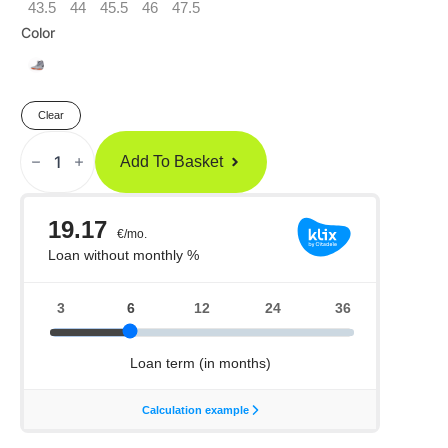
43.5
44
45.5
46
47.5
Color
Clear
NIKE
Machomai
Add To Basket
3
Boksa
Apavi
Quantity