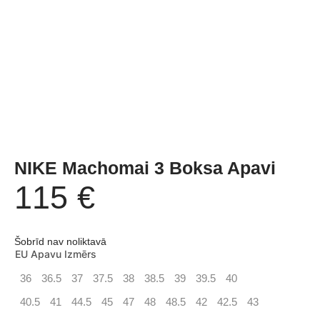
NIKE Machomai 3 Boksa Apavi
115
€
Šobrīd nav noliktavā
EU Apavu Izmērs
36
36.5
37
37.5
38
38.5
39
39.5
40
40.5
41
44.5
45
47
48
48.5
42
42.5
43