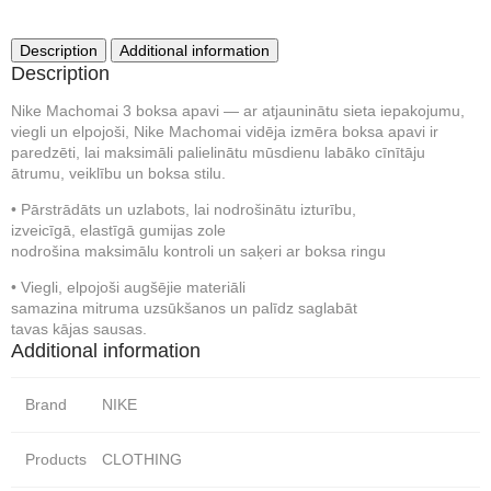
Description
Additional information
Description
Nike Machomai 3 boksa apavi — ar atjauninātu sieta iepakojumu,
viegli un elpojoši, Nike Machomai vidēja izmēra boksa apavi ir
paredzēti, lai maksimāli palielinātu mūsdienu labāko cīnītāju
ātrumu, veiklību un boksa stilu.
• Pārstrādāts un uzlabots, lai nodrošinātu izturību,
izveicīgā, elastīgā gumijas zole
nodrošina maksimālu kontroli un saķeri ar boksa ringu
• Viegli, elpojoši augšējie materiāli
samazina mitruma uzsūkšanos un palīdz saglabāt
tavas kājas sausas.
Additional information
Brand
NIKE
Products
CLOTHING