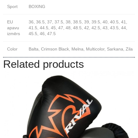
Sport
BOXING
EU
36, 36.5, 37, 37.5, 38, 38.5, 39, 39.5, 40, 40.5, 41,
apavu
41.5, 44.5, 45, 47, 48, 48.5, 42, 42.5, 43, 43.5, 44,
izmērs
45.5, 46, 47.5
Color
Balta, Crimson Black, Melna, Multicolor, Sarkana, Zila
Related products