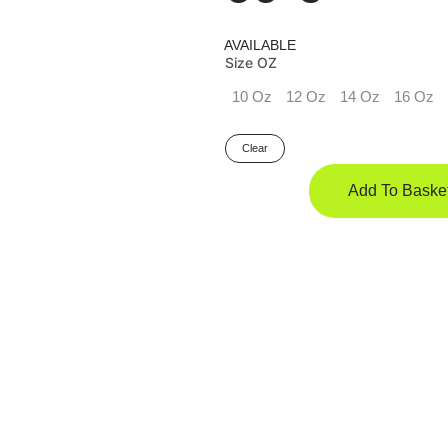
AVAILABLE
Size OZ
10 Oz
12 Oz
14 Oz
16 Oz
Clear
ROYAL
ĀDAS
Add To Baske
SPARINGA
CIMDI
Melni/Zelta
Quantity