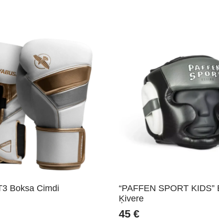
T3 Boksa Cimdi
“PAFFEN SPORT KIDS” 
Ķivere
45
€