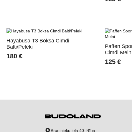
Hayabusa T3 Boksa Cimdi
Paffen Sp
Balti/Pelēki
Cimdi Meln
180
€
125
€
Bruņinieku iela 40, Rīga