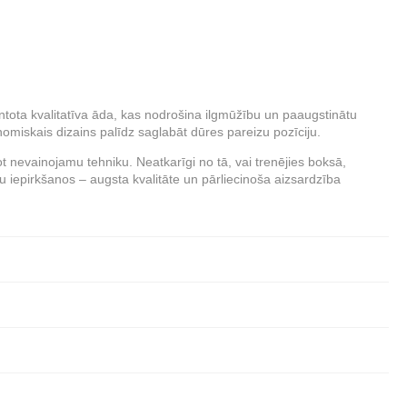
tota kvalitatīva āda, kas nodrošina ilgmūžību un paaugstinātu
nomiskais dizains palīdz saglabāt dūres pareizu pozīciju.
t nevainojamu tehniku. Neatkarīgi no tā, vai trenējies boksā,
šu iepirkšanos – augsta kvalitāte un pārliecinoša aizsardzība