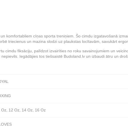
m un komfortabliem cīņas sporta treniņiem. Šo cimdu izgatavošanā izman
bsorbē triecienus un mazina slodzi uz plaukstas locītavām, savukārt ergo
u cimdu fiksāciju, palīdzot izvairīties no roku savainojumiem un veicino
 nepievils. Iegādājies tos tiešsaistē Budoland.lv un izbaudi ātru un dro
OYAL
OXING
 Oz, 12 Oz, 14 Oz, 16 Oz
LOVES