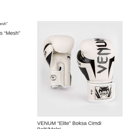
s “Mesh”
VENUM “Elite” Boksa Cimdi