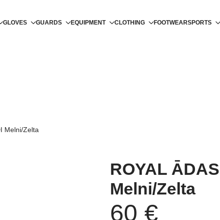
GLOVES
GUARDS
EQUIPMENT
CLOTHING
FOOTWEAR
SPORTS
Melni/Zelta
ROYAL ĀDAS
Melni/Zelta
60
€