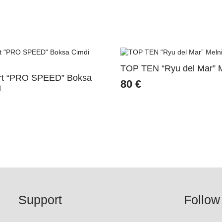
TOP TEN “Ryu del Mar” M
ort “PRO SPEED” Boksa
80
€
i
Support
Follow