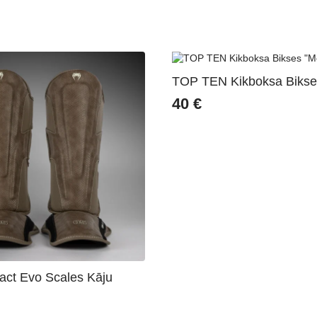
TOP TEN Kikboksa Bikse
40
€
ct Evo Scales Kāju