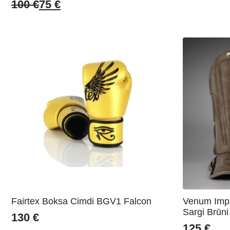
100
€
75
€
Original
Current
price
price
was:
is:
100 €.
75 €.
Fairtex Boksa Cimdi BGV1 Falcon
Venum Impa
Sargi Brūni
130
€
125
€