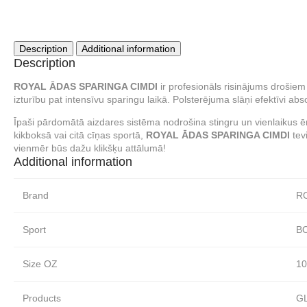
Description
Additional information
Description
ROYAL ĀDAS SPARINGA CIMDI
ir profesionāls risinājums drošie
izturību pat intensīvu sparingu laikā. Polsterējuma slāņi efektīvi a
Īpaši pārdomātā aizdares sistēma nodrošina stingru un vienlaikus ērt
kikboksā vai citā cīņas sportā,
ROYAL ĀDAS SPARINGA CIMDI
tevi
vienmēr būs dažu klikšķu attālumā!
Additional information
Brand
R
Sport
B
Size OZ
10
Products
G